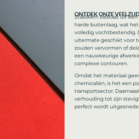
ONTDEK ONZE VEELZIJD
Stabikern bestaat uit ee
harde buitenlaag, wat het
volledig vochtbestendig.
uitermate geschikt voor 
zouden vervormen of del
een nauwkeurige afwerkin
complexe contouren.
Omdat het materiaal gee
chemicaliën, is het een po
transportsector. Daarnaast
verhouding tot zijn stevig
perfect wordt uitgesneden