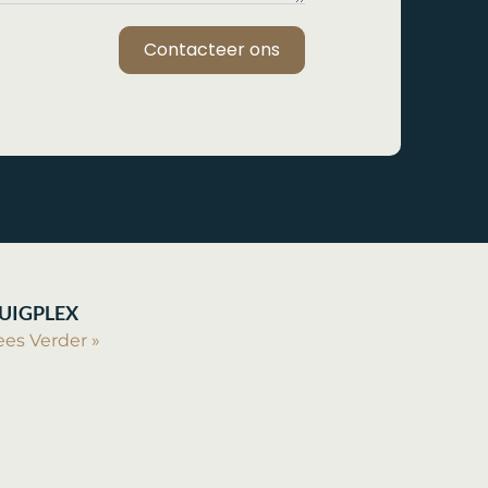
Contacteer ons
UIGPLEX
ees Verder »