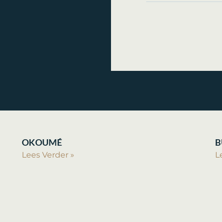
OKOUMÉ
B
Lees Verder »
L