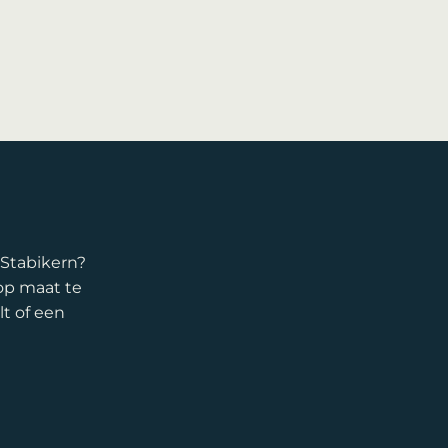
 Stabikern?
op maat te
t of een