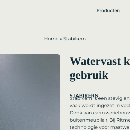
Producten
Home
»
Stabikern
Watervast k
gebruik
STABIKERN
Stabikern is een stevig e
vaak wordt ingezet in voc
Denk aan carrosseriebouw
buitenmeubilair. Bij Rit
technologie voor maatwer