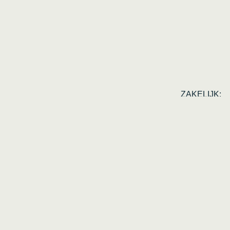
ZAKELIJK:
KVK 230459
BTW 0055.81
Copyright © 2024 Ritmeester CNC