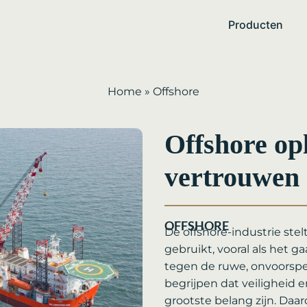
Producten
Home
»
Offshore
Offshore opl
vertrouwen
OFFSHORE
De offshore-industrie ste
gebruikt, vooral als het 
tegen de ruwe, onvoorspe
begrijpen dat veiligheid 
grootste belang zijn. Daa