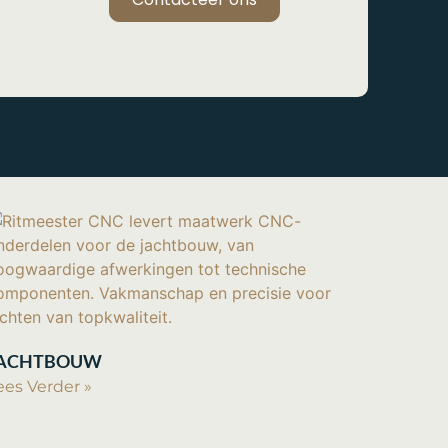
ACHTBOUW
ees Verder »