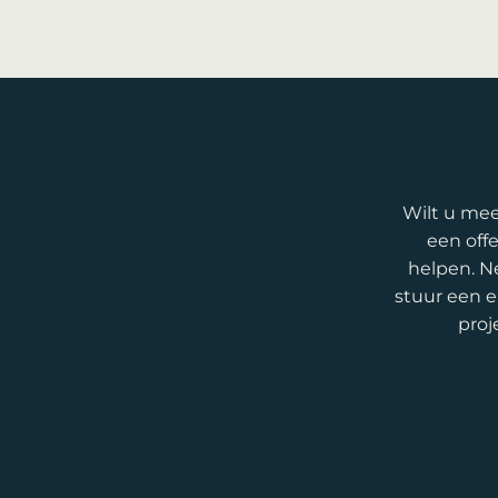
Wilt u mee
een off
helpen. 
stuur een e
proj