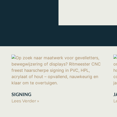
SIGNING
J
Lees Verder »
L