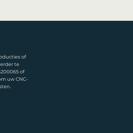
oducties of
erder te
6200065 of
t om uw CNC-
sten.