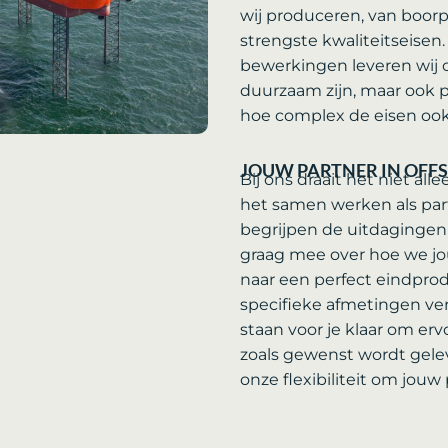
wij produceren, van boorp
strengste kwaliteitseise
bewerkingen leveren wij o
duurzaam zijn, maar ook p
hoe complex de eisen ook 
JOUW PARTNER IN OFF
Bij ons draait het niet a
het samen werken als part
begrijpen de uitdaginge
graag mee over hoe we j
naar een perfect eindprod
specifieke afmetingen ver
staan voor je klaar om ervo
zoals gewenst wordt gel
onze flexibiliteit om jouw