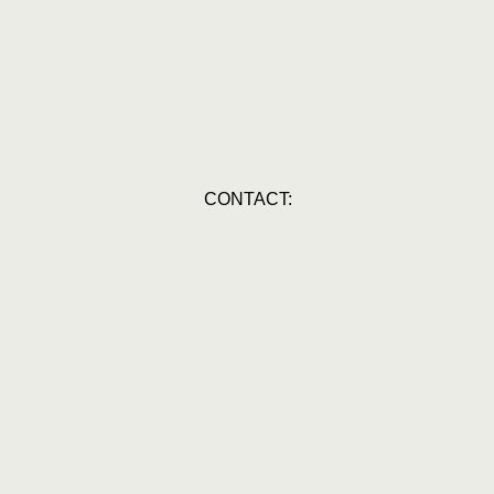
CONTACT:
51
06 26200065
.205.B01
hello
@ritmeestercnc.nl