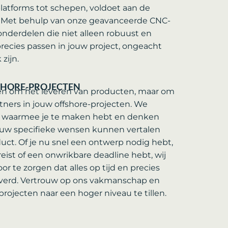
latforms tot schepen, voldoet aan de
n. Met behulp van onze geavanceerde CNC-
nderdelen die niet alleen robuust en
recies passen in jouw project, ongeacht
zijn.
SHORE-PROJECTEN
lleen om het leveren van producten, maar om
ners in jouw offshore-projecten. We
n waarmee je te maken hebt en denken
ouw specifieke wensen kunnen vertalen
uct. Of je nu snel een ontwerp nodig hebt,
eist of een onwrikbare deadline hebt, wij
or te zorgen dat alles op tijd en precies
everd. Vertrouw op ons vakmanschap en
 projecten naar een hoger niveau te tillen.