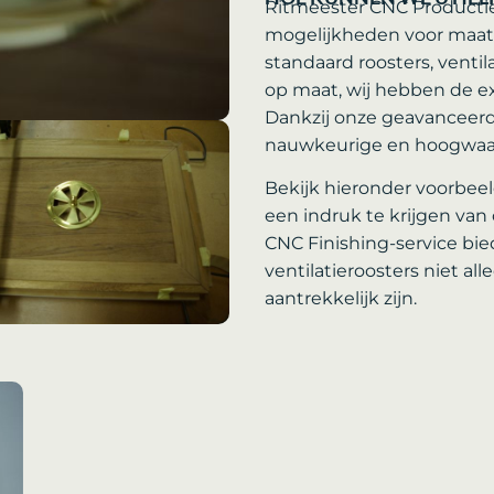
Ritmeester CNC Productie
mogelijkheden voor maatw
standaard roosters, ventil
op maat, wij hebben de e
Dankzij onze geavanceer
nauwkeurige en hoogwaar
Bekijk hieronder voorbe
een indruk te krijgen va
CNC Finishing-service bied
ventilatieroosters niet all
aantrekkelijk zijn.