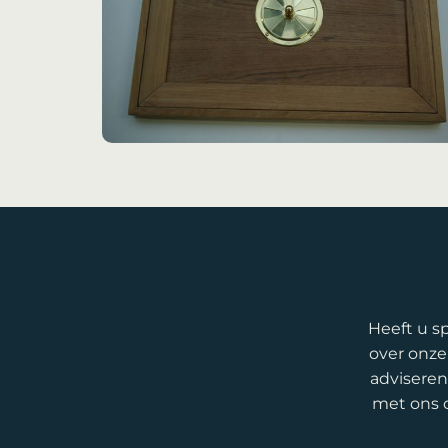
Heeft u sp
over onze
advisere
met ons o