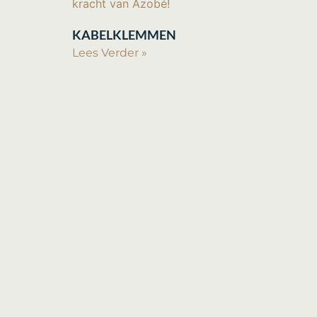
KABELKLEMMEN
Lees Verder »
ZAKELIJK:
KVK 230459
BTW 0055.81
Copyright © 2024 Ritmeester CNC