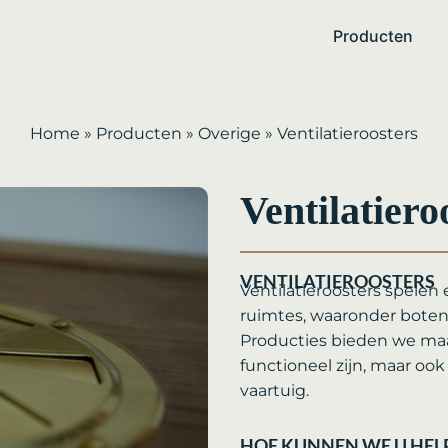
Producten
Home
»
Producten
»
Overige
»
Ventilatieroosters
Ventilatiero
VENTILATIEROOSTERS
Ventilatieroosters spelen e
ruimtes, waaronder boten
Producties bieden we maat
functioneel zijn, maar oo
vaartuig.
HOE KUNNEN WE U HEL