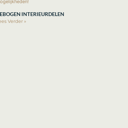
EBOGEN INTERIEURDELEN
ees Verder »
ADRES:
Molenvliet 7, 3335 LH, Zwijndrecht |
Nederland