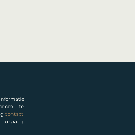
 informatie
ar om u te
og
contact
en u graag