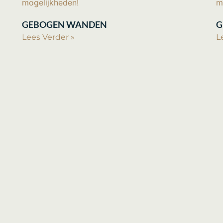
GEBOGEN WANDEN
G
Lees Verder »
L
CONTACT:
51
06 26200065
.205.B01
hello
@ritmeestercnc.nl