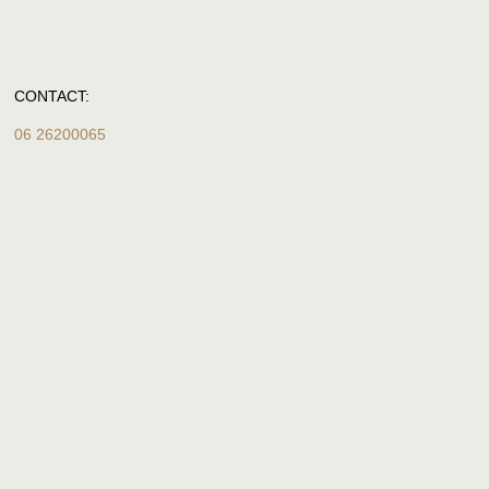
CONTACT:
06 26200065
hello
@ritmeestercnc.nl
ZAKELIJK:
KVK 23045951
BTW 0055.81.205.B01