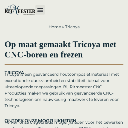
Home
»
Tricoya
Op maat gemaakt Tricoya met
CNC-boren en frezen
TRICOYA
Tricoya is een geavanceerd houtcomposietmateriaal met
exceptionele duurzaamheid en stabiliteit, ideaal voor
uiteenlopende toepassingen. Bij Ritmeester CNC
Producties maken we gebruik van geavanceerde CNC-
technologieën om nauwkeurig maatwerk te leveren voor
Tricoya.
ONTDEK ONZE MOGELIJKHEDEN
Verken onze uitgebreide mogelijkheden voor het bewerken