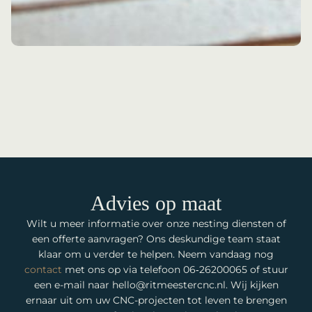
Advies op maat
Wilt u meer informatie over onze nesting diensten of
een offerte aanvragen? Ons deskundige team staat
klaar om u verder te helpen. Neem vandaag nog
contact
met ons op via telefoon 06‑26200065 of stuur
een e-mail naar hello@ritmeestercnc.nl. Wij kijken
ernaar uit om uw CNC-projecten tot leven te brengen