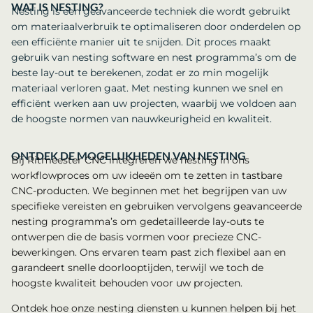
WAT IS NESTING?
Nesting is een geavanceerde techniek die wordt gebruikt
om materiaalverbruik te optimaliseren door onderdelen op
een efficiënte manier uit te snijden. Dit proces maakt
gebruik van nesting software en nest programma’s om de
beste lay-out te berekenen, zodat er zo min mogelijk
materiaal verloren gaat. Met nesting kunnen we snel en
efficiënt werken aan uw projecten, waarbij we voldoen aan
de hoogste normen van nauwkeurigheid en kwaliteit.
ONTDEK DE MOGELIJKHEDEN VAN NESTING
Bij Ritmeester CNC integreren we nesting in ons
workflowproces om uw ideeën om te zetten in tastbare
CNC-producten. We beginnen met het begrijpen van uw
specifieke vereisten en gebruiken vervolgens geavanceerde
nesting programma’s om gedetailleerde lay-outs te
ontwerpen die de basis vormen voor precieze CNC-
bewerkingen. Ons ervaren team past zich flexibel aan en
garandeert snelle doorlooptijden, terwijl we toch de
hoogste kwaliteit behouden voor uw projecten.
Ontdek hoe onze nesting diensten u kunnen helpen bij het