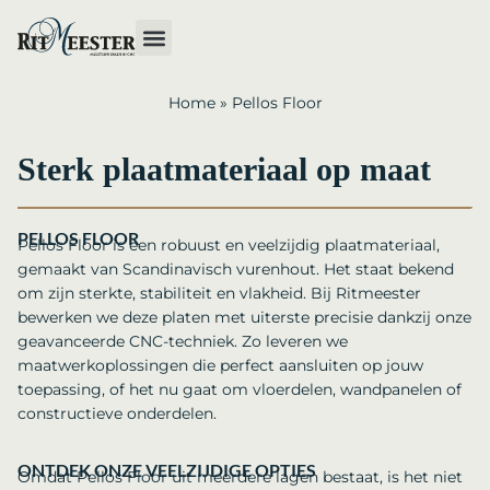
Home
»
Pellos Floor
Sterk plaatmateriaal op maat
PELLOS FLOOR
Pellos Floor is een robuust en veelzijdig plaatmateriaal,
gemaakt van Scandinavisch vurenhout. Het staat bekend
om zijn sterkte, stabiliteit en vlakheid. Bij Ritmeester
bewerken we deze platen met uiterste precisie dankzij onze
geavanceerde CNC-techniek. Zo leveren we
maatwerkoplossingen die perfect aansluiten op jouw
toepassing, of het nu gaat om vloerdelen, wandpanelen of
constructieve onderdelen.
ONTDEK ONZE VEELZIJDIGE OPTIES
Omdat Pellos Floor uit meerdere lagen bestaat, is het niet